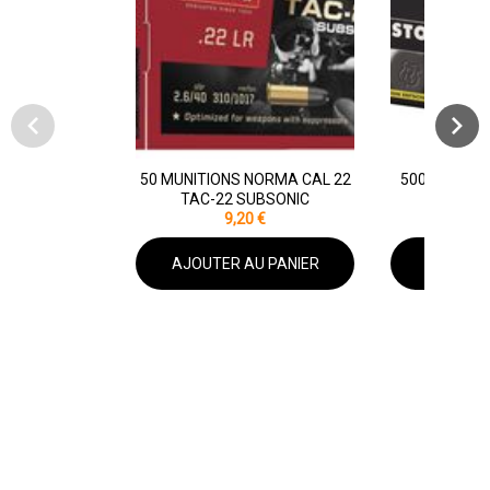
50 MUNITIONS NORMA CAL 22
500 MUNITI
TAC-22 SUBSONIC
M
9,20 €
99