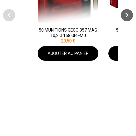
50 MUNITIONS GECO 357 MAG
50 MUNIT
10,2 G 158 GR FMJ
WADCUT
29,50 €
30