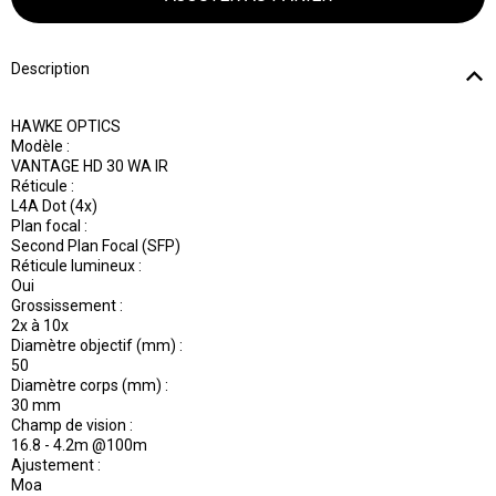
Description
HAWKE OPTICS
Modèle :
VANTAGE HD 30 WA IR
Réticule :
L4A Dot (4x)
Plan focal :
Second Plan Focal (SFP)
Réticule lumineux :
Oui
Grossissement :
2x à 10x
Diamètre objectif (mm) :
50
Diamètre corps (mm) :
30 mm
Champ de vision :
16.8 - 4.2m @100m
Ajustement :
Moa