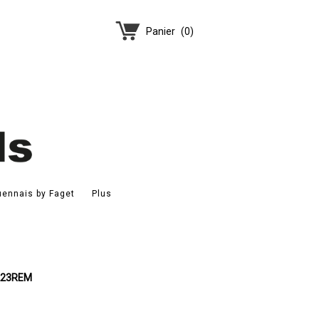
Panier
(
0
)
ennais by Faget
Plus
223REM