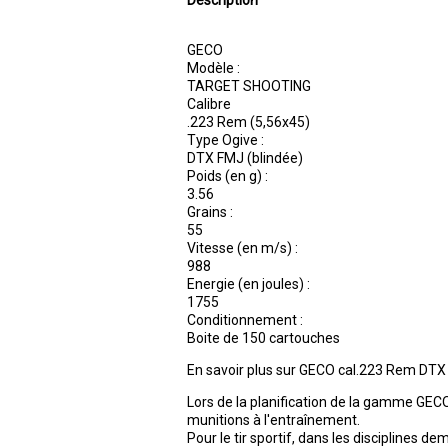
Description
GECO
Modèle :
TARGET SHOOTING
Calibre
.223 Rem (5,56x45)
Type Ogive :
DTX FMJ (blindée)
Poids (en g) :
3.56
Grains :
55
Vitesse (en m/s) :
988
Energie (en joules) :
1755
Conditionnement :
Boite de 150 cartouches
En savoir plus sur GECO cal.223 Rem DTX
Lors de la planification de la gamme GEC
munitions à l'entraînement.
Pour le tir sportif, dans les disciplines 