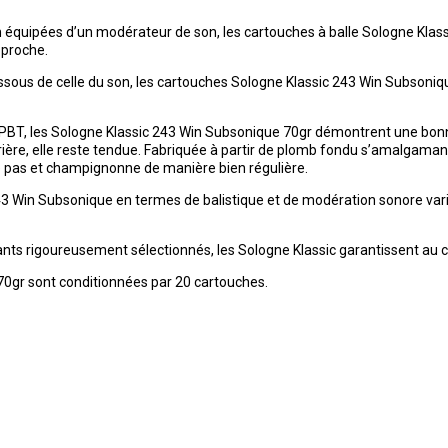
n équipées d’un modérateur de son, les cartouches à balle Sologne Klas
pproche.
ssous de celle du son, les cartouches Sologne Klassic 243 Win Subsoniq
PBT, les Sologne Klassic 243 Win Subsonique 70gr démontrent une bonn
rrière, elle reste tendue. Fabriquée à partir de plomb fondu s’amalgaman
e pas et champignonne de manière bien régulière.
 Win Subsonique en termes de balistique et de modération sonore varie
ants rigoureusement sélectionnés, les Sologne Klassic garantissent au
70gr sont conditionnées par 20 cartouches.