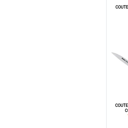
COUT
COUTE
C