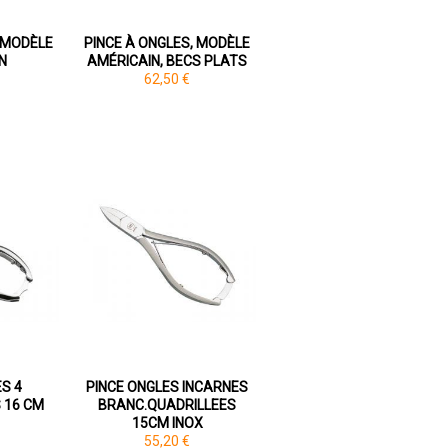
, MODÈLE
PINCE À ONGLES, MODÈLE
N
AMÉRICAIN, BECS PLATS
62,50 €
S 4
PINCE ONGLES INCARNES
 16 CM
BRANC.QUADRILLEES
15CM INOX
55,20 €