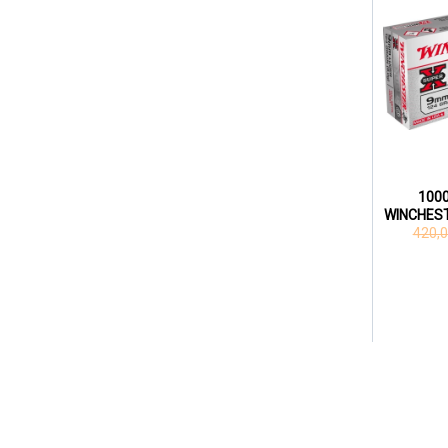
100
WINCHEST
420,0