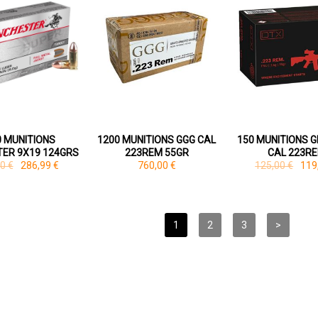
0 MUNITIONS
1200 MUNITIONS GGG CAL
150 MUNITIONS 
ER 9X19 124GRS
223REM 55GR
CAL 223R
0 €
286,99 €
760,00 €
125,00 €
119