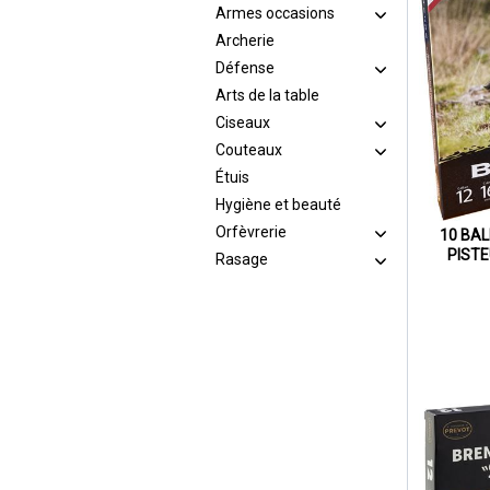
Armes occasions
Archerie
Défense
Arts de la table
Ciseaux
Couteaux
Étuis
Hygiène et beauté
Orfèvrerie
10 BA
PISTE
Rasage